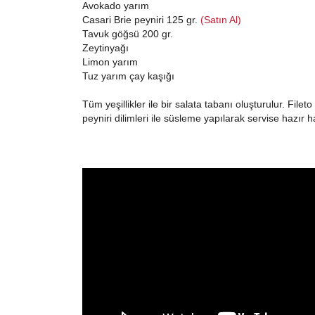
Avokado yarım
Casari Brie peyniri 125 gr.
(Satın Al)
Tavuk göğsü 200 gr.
Zeytinyağı
Limon yarım
Tuz yarım çay kaşığı
Tüm yeşillikler ile bir salata tabanı oluşturulur. Filet
peyniri dilimleri ile süsleme yapılarak servise hazır