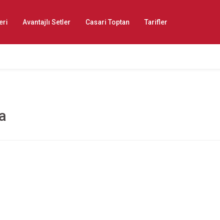
eri
Avantajlı Setler
Casari Toptan
Tarifler
a