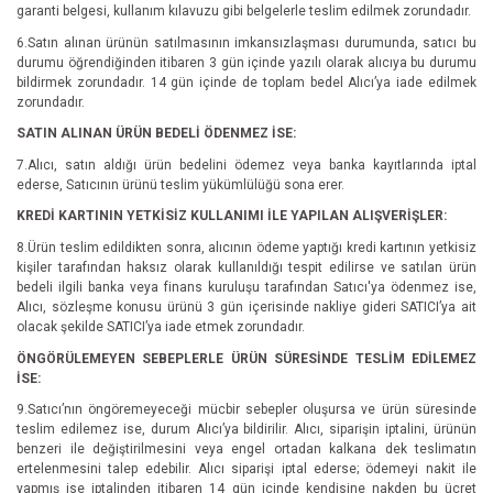
garanti belgesi, kullanım kılavuzu gibi belgelerle teslim edilmek zorundadır.
6.Satın alınan ürünün satılmasının imkansızlaşması durumunda, satıcı bu
durumu öğrendiğinden itibaren 3 gün içinde yazılı olarak alıcıya bu durumu
bildirmek zorundadır. 14 gün içinde de toplam bedel Alıcı’ya iade edilmek
zorundadır.
SATIN ALINAN ÜRÜN BEDELİ ÖDENMEZ İSE:
7.Alıcı, satın aldığı ürün bedelini ödemez veya banka kayıtlarında iptal
ederse, Satıcının ürünü teslim yükümlülüğü sona erer.
KREDİ KARTININ YETKİSİZ KULLANIMI İLE YAPILAN ALIŞVERİŞLER:
8.Ürün teslim edildikten sonra, alıcının ödeme yaptığı kredi kartının yetkisiz
kişiler tarafından haksız olarak kullanıldığı tespit edilirse ve satılan ürün
bedeli ilgili banka veya finans kuruluşu tarafından Satıcı'ya ödenmez ise,
Alıcı, sözleşme konusu ürünü 3 gün içerisinde nakliye gideri SATICI’ya ait
olacak şekilde SATICI’ya iade etmek zorundadır.
ÖNGÖRÜLEMEYEN SEBEPLERLE ÜRÜN SÜRESİNDE TESLİM EDİLEMEZ
İSE:
9.Satıcı’nın öngöremeyeceği mücbir sebepler oluşursa ve ürün süresinde
teslim edilemez ise, durum Alıcı’ya bildirilir. Alıcı, siparişin iptalini, ürünün
benzeri ile değiştirilmesini veya engel ortadan kalkana dek teslimatın
ertelenmesini talep edebilir. Alıcı siparişi iptal ederse; ödemeyi nakit ile
yapmış ise iptalinden itibaren 14 gün içinde kendisine nakden bu ücret