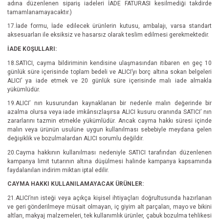
adına düzenlenen sipariş iadeleri İADE FATURASI kesilmediği takdirde
tamamlanamayacaktır.)
17.İade formu, İade edilecek ürünlerin kutusu, ambalajı, varsa standart
aksesuarları ile eksiksiz ve hasarsız olarak teslim edilmesi gerekmektedir.
İADE KOŞULLARI:
18.SATICI, cayma bildiriminin kendisine ulaşmasından itibaren en geç 10
günlük süre içerisinde toplam bedeli ve ALICI’yı borç altına sokan belgeleri
ALICI’ ya iade etmek ve 20 günlük süre içerisinde malı iade almakla
yükümlüdür.
19.ALICI’ nın kusurundan kaynaklanan bir nedenle malın değerinde bir
azalma olursa veya iade imkânsızlaşırsa ALICI kusuru oranında SATICI’ nın
zararlarını tazmin etmekle yükümlüdür. Ancak cayma hakkı süresi içinde
malın veya ürünün usulüne uygun kullanılması sebebiyle meydana gelen
değişiklik ve bozulmalardan ALICI sorumlu değildir.
20.Cayma hakkının kullanılması nedeniyle SATICI tarafından düzenlenen
kampanya limit tutarının altına düşülmesi halinde kampanya kapsamında
faydalanılan indirim miktarı iptal edilir.
CAYMA HAKKI KULLANILAMAYACAK ÜRÜNLER:
21.ALICI’nın isteği veya açıkça kişisel ihtiyaçları doğrultusunda hazırlanan
ve geri gönderilmeye müsait olmayan, iç giyim alt parçaları, mayo ve bikini
altları, makyaj malzemeleri, tek kullanımlık ürünler, çabuk bozulma tehlikesi