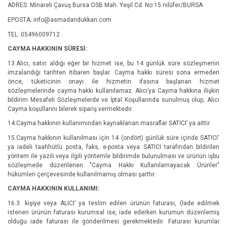
ADRES: Minareli Çavuş Bursa OSB Mah. Yeşil Cd. No:15 nilüfer/BURSA
EPOSTA: info@asmadandukkan.com
TEL: 05496009712
CAYMA HAKKININ SÜRESİ:
13.Alıcı, satın aldığı eğer bir hizmet ise, bu 14 günlük süre sözleşmenin
imzalandığı tarihten itibaren başlar. Cayma hakkı süresi sona ermeden
önce, tüketicinin onayı ile hizmetin ifasına başlanan hizmet
sözleşmelerinde cayma hakkı kullanılamaz. Alıcı’ya Cayma hakkına ilişkin
bildirim Mesafeli Sözleşmelerde ve İptal Koşullarında sunulmuş olup, Alıcı
Cayma koşullarını bilerek sipariş vermektedir.
14.Cayma hakkının kullanımından kaynaklanan masraflar SATICI’ ya aittir.
15.Cayma hakkının kullanılması için 14 (ondört) günlük süre içinde SATICI'
ya iadeli taahhütlü posta, faks, e-posta veya SATICI tarafından bildirilen
yöntem ile yazılı veya ilgili yöntemle bildirimde bulunulması ve ürünün işbu
sözleşmede düzenlenen "Cayma Hakkı Kullanılamayacak Ürünler"
hükümleri çerçevesinde kullanılmamış olması şarttır.
CAYMA HAKKININ KULLANIMI:
16.3. kişiye veya ALICI’ ya teslim edilen ürünün faturası, (İade edilmek
istenen ürünün faturası kurumsal ise, iade ederken kurumun düzenlemiş
olduğu iade faturası ile gönderilmesi gerekmektedir. Faturası kurumlar