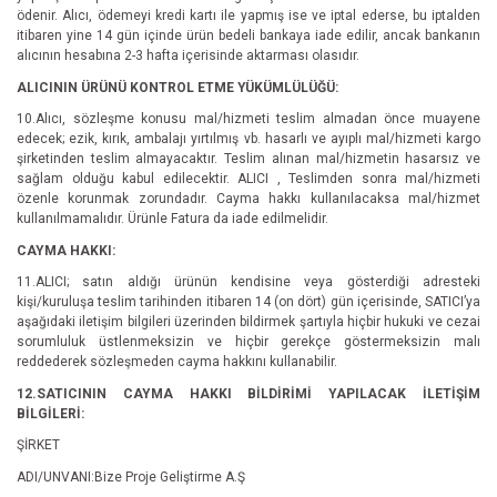
ödenir. Alıcı, ödemeyi kredi kartı ile yapmış ise ve iptal ederse, bu iptalden
itibaren yine 14 gün içinde ürün bedeli bankaya iade edilir, ancak bankanın
alıcının hesabına 2-3 hafta içerisinde aktarması olasıdır.
ALICININ ÜRÜNÜ KONTROL ETME YÜKÜMLÜLÜĞÜ:
10.Alıcı, sözleşme konusu mal/hizmeti teslim almadan önce muayene
edecek; ezik, kırık, ambalajı yırtılmış vb. hasarlı ve ayıplı mal/hizmeti kargo
şirketinden teslim almayacaktır. Teslim alınan mal/hizmetin hasarsız ve
sağlam olduğu kabul edilecektir. ALICI , Teslimden sonra mal/hizmeti
özenle korunmak zorundadır. Cayma hakkı kullanılacaksa mal/hizmet
kullanılmamalıdır. Ürünle Fatura da iade edilmelidir.
CAYMA HAKKI:
11.ALICI; satın aldığı ürünün kendisine veya gösterdiği adresteki
kişi/kuruluşa teslim tarihinden itibaren 14 (on dört) gün içerisinde, SATICI’ya
aşağıdaki iletişim bilgileri üzerinden bildirmek şartıyla hiçbir hukuki ve cezai
sorumluluk üstlenmeksizin ve hiçbir gerekçe göstermeksizin malı
reddederek sözleşmeden cayma hakkını kullanabilir.
12.SATICININ CAYMA HAKKI BİLDİRİMİ YAPILACAK İLETİŞİM
BİLGİLERİ:
ŞİRKET
ADI/UNVANI:Bize Proje Geliştirme A.Ş