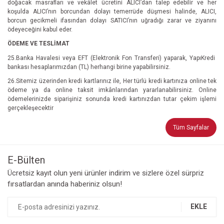
doğacak masrafları ve vekâlet ücretini ALICI’dan talep edebilir ve her
koşulda ALICI’nın borcundan dolayı temerrüde düşmesi halinde, ALICI,
borcun gecikmeli ifasından dolayı SATICI’nın uğradığı zarar ve ziyanını
ödeyeceğini kabul eder.
ÖDEME VE TESLİMAT
25.Banka Havalesi veya EFT (Elektronik Fon Transferi) yaparak, YapıKredi
bankası hesaplarımızdan (TL) herhangi birine yapabilirsiniz.
26.Sitemiz üzerinden kredi kartlarınız ile, Her türlü kredi kartınıza online tek
ödeme ya da online taksit imkânlarından yararlanabilirsiniz. Online
ödemelerinizde siparişiniz sonunda kredi kartınızdan tutar çekim işlemi
gerçekleşecektir
Tüm Sayfalar
E-Bülten
Ücretsiz kayıt olun yeni ürünler indirim ve sizlere özel sürpriz
fırsatlardan anında haberiniz olsun!
EKLE