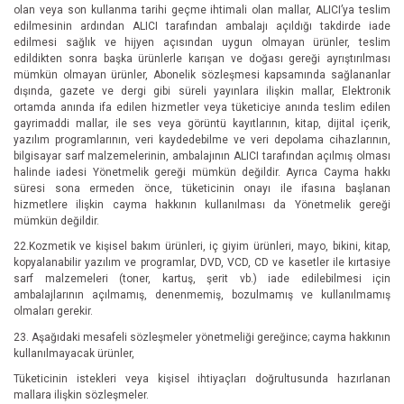
olan veya son kullanma tarihi geçme ihtimali olan mallar, ALICI’ya teslim
edilmesinin ardından ALICI tarafından ambalajı açıldığı takdirde iade
edilmesi sağlık ve hijyen açısından uygun olmayan ürünler, teslim
edildikten sonra başka ürünlerle karışan ve doğası gereği ayrıştırılması
mümkün olmayan ürünler, Abonelik sözleşmesi kapsamında sağlananlar
dışında, gazete ve dergi gibi süreli yayınlara ilişkin mallar, Elektronik
ortamda anında ifa edilen hizmetler veya tüketiciye anında teslim edilen
gayrimaddi mallar, ile ses veya görüntü kayıtlarının, kitap, dijital içerik,
yazılım programlarının, veri kaydedebilme ve veri depolama cihazlarının,
bilgisayar sarf malzemelerinin, ambalajının ALICI tarafından açılmış olması
halinde iadesi Yönetmelik gereği mümkün değildir. Ayrıca Cayma hakkı
süresi sona ermeden önce, tüketicinin onayı ile ifasına başlanan
hizmetlere ilişkin cayma hakkının kullanılması da Yönetmelik gereği
mümkün değildir.
22.Kozmetik ve kişisel bakım ürünleri, iç giyim ürünleri, mayo, bikini, kitap,
kopyalanabilir yazılım ve programlar, DVD, VCD, CD ve kasetler ile kırtasiye
sarf malzemeleri (toner, kartuş, şerit vb.) iade edilebilmesi için
ambalajlarının açılmamış, denenmemiş, bozulmamış ve kullanılmamış
olmaları gerekir.
23. Aşağıdaki mesafeli sözleşmeler yönetmeliği gereğince; cayma hakkının
kullanılmayacak ürünler,
Tüketicinin istekleri veya kişisel ihtiyaçları doğrultusunda hazırlanan
mallara ilişkin sözleşmeler.