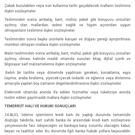
Çabuk bozulabilen veya son kullanma tarihi geçebilecek malların teslimine
ilişkin sözleşmeler.
Tesliminden sonra ambalaj, bant, mühür, paket gibi koruyucu unsurları
açılmış olan mallardan; iadesi sağlık ve hijyen açısından uygun
olmayanların teslimine ilişkin sözleşmeler.
Tesliminden sonra başka ürünlerle karışan ve doğası gereği ayrıştırılması
mümkün olmayan mallara ilişkin sözleşmeler.
Malın tesliminden sonra ambalaj, bant, mühür, paket gibi koruyucu unsurları
açılmış olması halinde maddi ortamda sunulan kitap, dijital içerik ve
bilgisayar sarf malzemelerine ilişkin sözleşmeler.
.Belirli bir tarihte veya dönemde yapılması gereken, konaklama, eşya
taşıma, araba kiralama, yiyecek-içecek tedariki ve eğlence veya dinlenme
amacıyla yapılan boş zamanın değerlendirilmesine ilişkin sözleşmeler.
Elektronik ortamda anında ifa edilen hizmetler veya tüketiciye anında
teslim edilen gayrimaddi mallara ilişkin sözleşmeler.
TEMERRÜT HALİ VE HUKUKİ SONUÇLARI
24.ALICI, ödeme işlemlerini kredi kartı ile yaptığı durumda temerrüde
düştüğü takdirde, kart sahibi banka ile arasındaki kredi kartı sözleşmesi
çerçevesinde faiz ödeyeceğini ve bankaya karşı sorumlu olacağını kabul,
beyan ve taahhüt eder. Bu durumda ilgili banka hukuki yollara başvurabilir;