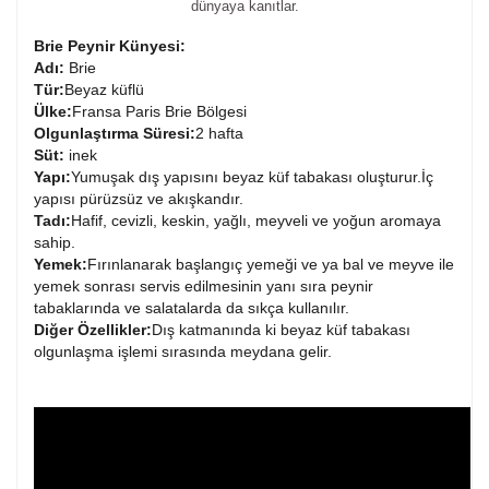
dünyaya kanıtlar.
Brie Peynir Künyesi:
Adı:
Brie
Tür:
Beyaz küflü
Ülke:
Fransa Paris Brie Bölgesi
Olgunlaştırma Süresi:
2 hafta
Süt:
inek
Yapı:
Yumuşak dış yapısını beyaz küf tabakası oluşturur.İç
yapısı pürüzsüz ve
akışkandır.
Tadı:
Hafif, cevizli, keskin, yağlı, meyveli ve yoğun aromaya
sahip.
Yemek:
Fırınlanarak başlangıç yemeği ve ya bal ve meyve ile
yemek sonrası servis edilmesinin yanı sıra peynir
tabaklarında ve salatalarda da sıkça kullanılır.
Diğer Özellikler:
Dış katmanında ki beyaz küf tabakası
olgunlaşma işlemi sırasında meydana gelir.