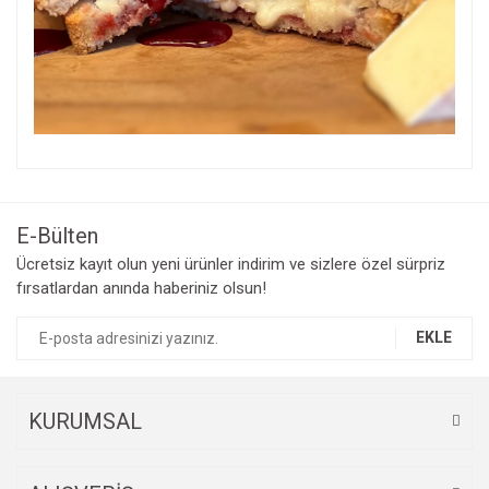
Efsane Lezzet
E-Bülten
Ücretsiz kayıt olun yeni ürünler indirim ve sizlere özel sürpriz
İlk defa Holanda'da yediğim ama bir kere daha yemek istesem
Hollanda'ya gitmek zorunda kalacağımı düşündüğüm bir peynir
fırsatlardan anında haberiniz olsun!
ta ki Casari edamın tadına bakana kadar :) Gerçekten çok
başarılı.
EKLE
S... Y... | 05/02/2023
efsane peynir
KURUMSAL
Denk geldiğim meyve, bal ve Brie peyniri ile yapılan tarifi
denemek için satın aldım. Kesinlikle tavsiye ederim.