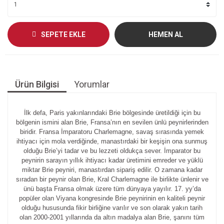
SEPETE EKLE
HEMEN AL
Ürün Bilgisi
Yorumlar
İlk defa, Paris yakınlarındaki Brie bölgesinde üretildiği için bu
bölgenin ismini alan Brie, Fransa’nın en sevilen ünlü peynirlerinden
biridir. Fransa İmparatoru Charlemagne, savaş sırasında yemek
ihtiyacı için mola verdiğinde, manastırdaki bir keşişin ona sunmuş
olduğu Brie’yi tadar ve bu lezzeti oldukça sever. İmparator bu
peynirin sarayın yıllık ihtiyacı kadar üretimini emreder ve yüklü
miktar Brie peyniri, manastırdan sipariş edilir. O zamana kadar
sıradan bir peynir olan Brie, Kral Charlemagne ile birlikte ünlenir ve
ünü başta Fransa olmak üzere tüm dünyaya yayılır. 17. yy’da
popüler olan Viyana kongresinde Brie peynirinin en kaliteli peynir
olduğu hususunda fikir birliğine varılır ve son olarak yakın tarih
olan 2000-2001 yıllarında da altın madalya alan Brie, şanını tüm