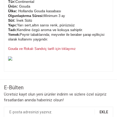
Tür:
Continental
Ürün:
Gouda
Ülke:
Hollanda Gouda kasabası
Olgunlaştırma Süresi:
Minimum 3 ay
Süt:
İnek Sütü
Yapı:
Yarı sert,altın sarısı renk, pürüzsüz
Tadı:
Kendine özgü aroma ve kokuya sahiptir.
Yemek:
Peynir tabaklarında; meyveler ile beraber şarap eşlikçisi
olarak kullanımı yaygındır.
Gouda ve Rokalı Sandviç tarifi için tıklayınız
Bu ürüne ilk yorumu siz yapın!
E-Bülten
Yorum Yaz
Ücretsiz kayıt olun yeni ürünler indirim ve sizlere özel sürpriz
fırsatlardan anında haberiniz olsun!
EKLE