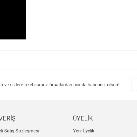
Bu ürüne ilk yorumu siz yapın!
Yorum Yaz
im ve sizlere özel sürpriz fırsatlardan anında haberiniz olsun!
VERİŞ
ÜYELİK
li Satış Sözleşmesi
Yeni Üyelik