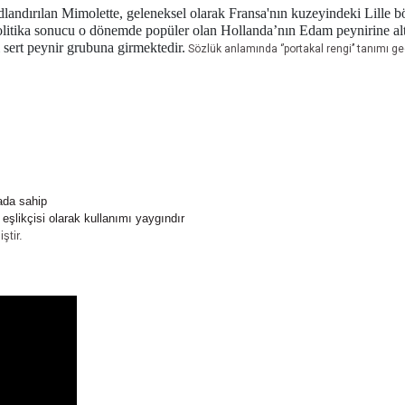
landırılan Mimolette, geleneksel olarak Fransa'nın kuzeyindeki Lille bö
litika sonucu o dönemde popüler olan Hollanda’nın Edam peynirine alter
 sert peynir grubuna girmektedir.
Sözlük anlamında ‘’portakal rengi’’ tanımı g
ada sahip
eşlikçisi olarak kullanımı yaygındır
ştir.