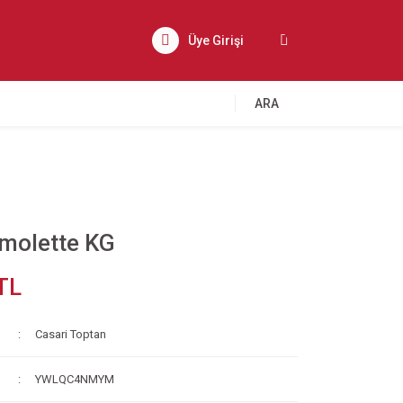
Üye Girişi
ARA
imolette KG
TL
Casari Toptan
YWLQC4NMYM