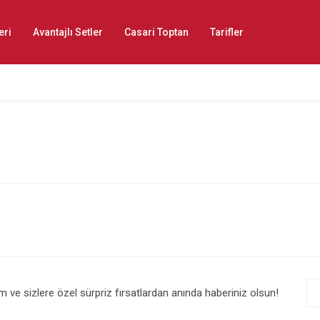
eri
Avantajlı Setler
Casari Toptan
Tarifler
im ve sizlere özel sürpriz fırsatlardan anında haberiniz olsun!